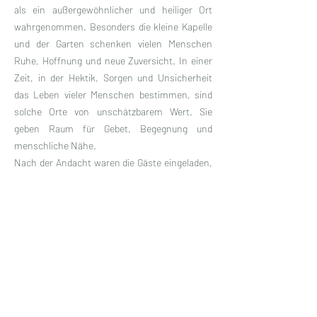
als ein außergewöhnlicher und heiliger Ort
wahrgenommen. Besonders die kleine Kapelle
und der Garten schenken vielen Menschen
Ruhe, Hoffnung und neue Zuversicht. In einer
Zeit, in der Hektik, Sorgen und Unsicherheit
das Leben vieler Menschen bestimmen, sind
solche Orte von unschätzbarem Wert. Sie
geben Raum für Gebet, Begegnung und
menschliche Nähe.
Nach der Andacht waren die Gäste eingeladen,
im Garten zusammenzukommen. Liebevoll
vorbereitete Tische und Stühle sowie ein
reichhaltiges Kuchenbuffett mit Getränken
schufen eine herzliche und offene Atmosphäre.
Es entstanden viele freundliche Gespräche,
neue Bekanntschaften und ein spürbares
Gefühl von Gemeinschaft. Zahlreiche Gäste
äußerten den Wunsch, dass im Haus
Immaculata auch in Zukunft weiterhin solche